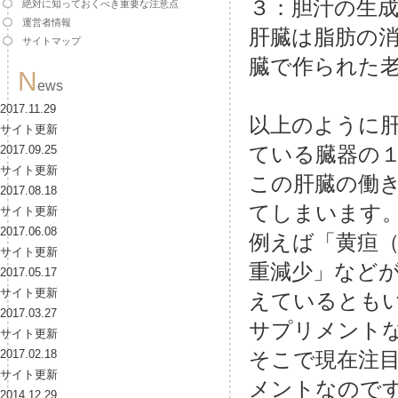
３：胆汁の生
絶対に知っておくべき重要な注意点
運営者情報
肝臓は脂肪の
サイトマップ
臓で作られた
N
ews
2017.11.29
以上のように
サイト更新
ている臓器の
2017.09.25
サイト更新
この肝臓の働
2017.08.18
てしまいます
サイト更新
2017.06.08
例えば「黄疸
サイト更新
重減少」など
2017.05.17
サイト更新
えているとも
2017.03.27
サプリメント
サイト更新
2017.02.18
そこで現在注
サイト更新
メントなので
2014.12.29