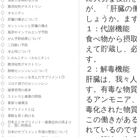
免疫力を高める方法
が、 「肝臓
難消化性デキストリン
オルニチン
しょうか。ま
肝臓の働きについて
センシンレンと肝臓の働き
１：代謝機能
風邪やインフルエンザ予防
食べ物から摂
がん予防効果について
二日酔い予防
えて貯蔵し、
冷え性について
す。
L-カルニチン（カルニチン）
難消化性デキストリン
２：解毒機能
植物センシンレンについて
肝臓は、我々
センシンレンを含んだサプリメント①
コロナ渦でのセンシンレン
す。有毒な物
健康管理の基本
ストレスと健康の関係
るアンモニア
素振り健康法
毒化された物
サプリメントとは
運動を長く続ける
この働きがあ
日本人とサプリメント：健康志向の高まり
と、賢い利用法
れているので
日本のサプリメント市場の歴史について