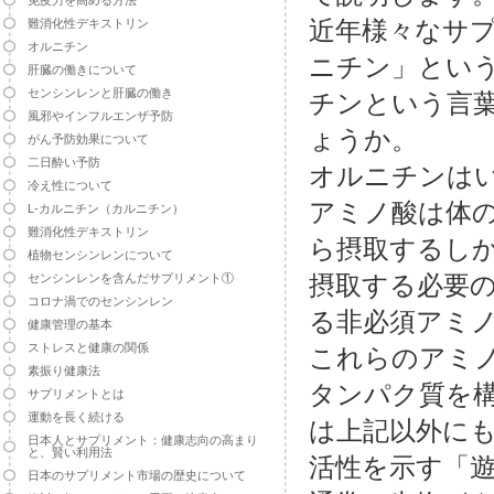
免疫力を高める方法
近年様々なサ
難消化性デキストリン
オルニチン
ニチン」とい
肝臓の働きについて
センシンレンと肝臓の働き
チンという言
風邪やインフルエンザ予防
ょうか。
がん予防効果について
二日酔い予防
オルニチンは
冷え性について
アミノ酸は体
L-カルニチン（カルニチン）
難消化性デキストリン
ら摂取するし
植物センシンレンについて
摂取する必要
センシンレンを含んだサプリメント①
コロナ渦でのセンシンレン
る非必須アミ
健康管理の基本
ストレスと健康の関係
これらのアミ
素振り健康法
タンパク質を
サプリメントとは
運動を長く続ける
は上記以外に
日本人とサプリメント：健康志向の高まり
と、賢い利用法
活性を示す「
日本のサプリメント市場の歴史について