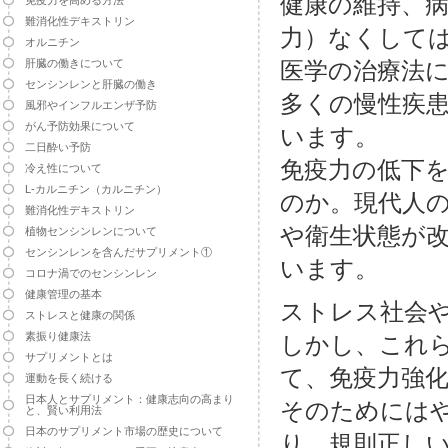
健康の維持、
免疫力を高める方法
難消化性デキストリン
力）なくして
オルニチン
肝臓の働きについて
医学の治療法
センシンレンと肝臓の働き
多くの慢性疾
風邪やインフルエンザ予防
がん予防効果について
います。
二日酔い予防
免疫力の低下
冷え性について
L-カルニチン（カルニチン）
のか。現代人
難消化性デキストリン
や衛生状態が
植物センシンレンについて
センシンレンを含んだサプリメント①
います。
コロナ渦でのセンシンレン
健康管理の基本
ストレス社会
ストレスと健康の関係
素振り健康法
しかし、これ
サプリメントとは
て、免疫力強
運動を長く続ける
日本人とサプリメント：健康志向の高まり
そのためには
と、賢い利用法
日本のサプリメント市場の歴史について
り、規則正し