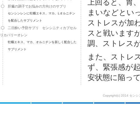
上回ると、胃
肝臓の調子でお悩みの方向けのサプリ
まいなどとい
センシンレンに牡蠣エキス、マカ、Lオルニチン
ストレスが加
を配合したサプリメント
二日酔い予防サプリ センシニティカプセル
スと戦います
リカバリーオレン
調、ストレス
牡蠣エキス、マカ、オルニチンを新しく配合した
サプリメント
また、ストレ
ず、緊張感が
安状態に陥っ
Copyright(c) 2014 セ