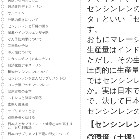
免疫力を高める方法
センシンレン
難消化性デキストリン
オルニチン
タ」といい「
肝臓の働きについて
センシンレンと肝臓の働き
す。
風邪やインフルエンザ予防
おもにマレー
がん予防効果について
二日酔い予防
生産量はイン
冷え性について
ただし、その生
L-カルニチン（カルニチン）
難消化性デキストリン
圧倒的に生産
植物センシンレンについて
ではセンシン
センシンレンを含んだサプリメント①
コロナ渦でのセンシンレン
か。実は日本
健康管理の基本
ストレスと健康の関係
で、決して日
素振り健康法
センシンレン
サプリメントとは
運動を長く続ける
【センシンレ
日本人とサプリメント：健康志向の高まり
と、賢い利用法
日本のサプリメント市場の歴史について
◎環境（土壌