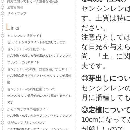
絶対に知っておくべき重要な注意点
センシンレン
運営者情報
サイトマップ
す。土質は特
L
ださい。
inks
注意点として
センシンレン通販サイト
センシンレンサプリメントを販売しています。
な日光を与え
センシンレンの比較サイト
尚、「土」に
がん予防・免疫力改善効果があるセンシンレンサ
プリメントの比較サイト
夫です。
センシンレンの効果・効能を紹介するサイト
がん予防効果サプリメントセンシンレンの効果効
◎芽出しにつ
能
センシンレンの
センシンレンの効果効能について
月に播種して
センシンレンの効果効能について紹介するサイト
です
◎定植につい
がん予防サプリの通販サイト
がん予防・免疫力向上サプリメントセンシンレン
10cmになっ
抗がんサプリセンシンレン
が厳しいので
がん予防効果のあるサプリメントセンシンレン