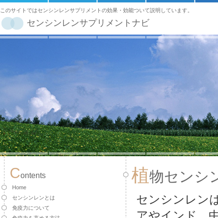
このサイトではセンシンレンサプリメントの効果・効能ついて説明しています。
センシンレンサプリメントナビ
C
植
物センシ
ontents
Home
センシンレン
センシンレンとは
免疫力について
アやインド、