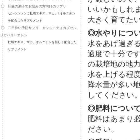
肝臓の調子でお悩みの方向けのサプリ
いいかもしれ
センシンレンに牡蠣エキス、マカ、Lオルニチン
大きく育てた
を配合したサプリメント
二日酔い予防サプリ センシニティカプセル
◎水やりにつ
リカバリーオレン
水をあげ過ぎ
牡蠣エキス、マカ、オルニチンを新しく配合した
サプリメント
適度で十分で
の栽培地の地
水を上げる程
降水量が多い
してください
◎肥料につい
肥料はあまり
ださい。