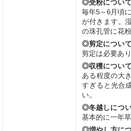
◎受粉につい
毎年5～6月頃
が付きます。
の珠孔管に花
◎剪定につい
剪定は必要あ
◎収穫につい
ある程度の大
すぎると光合
い。
◎冬越しにつ
基本的に一年
◎増やし方に